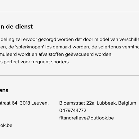
an de dienst
deling zal ervoor gezorgd worden dat door middel van verschil
ken, de 'spierknopen' los gemaakt worden, de spiertonus vermin
muleerd wordt en afvalstoffen geëvacueerd worden.
 perfect voor frequent sporters.
ens
traat 64, 3018 Leuven,
Bloemstraat 22a, Lubbeek, Belgium
0479744772
fitandrelieve@outlook.be
ook.be