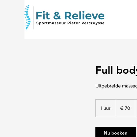
Full bo
Uitgebreide massag
70
euro
1 uur
1
€ 70
u
u
Nu boeken