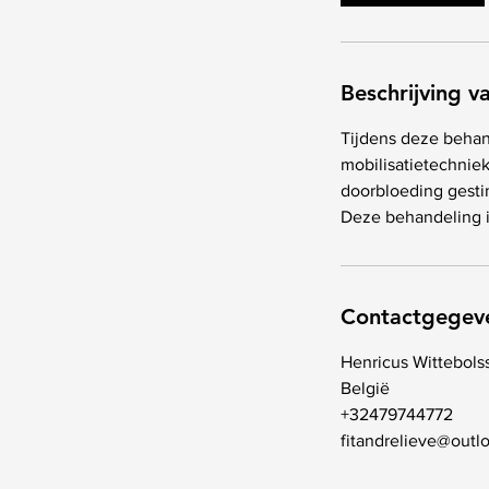
Beschrijving v
Tijdens deze behan
mobilisatietechnie
doorbloeding gesti
Deze behandeling is
Contactgegev
Henricus Wittebolss
België
+32479744772
fitandrelieve@outl