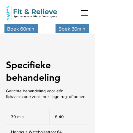
Boek 60min
Boek 30min
Specifieke
behandeling
Gerichte behandeling voor één
lichaamszone zoals nek, lage rug, of benen.
40
euro
30 min.
3
€ 40
0
m
Henricus Wittebolsstraat 64,