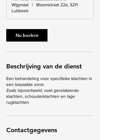
i
Wijgmaal
|
Bloemstraat 22a, 3211
n
Lubbeek
.
Nu boeken
Beschrijving van de dienst
Een behandeling voor specifieke klachten in
een bepaalde zone.
Zoals bijvoorbeeld: voet gerelateerde
klachten, schouderklachten en lage
rugklachten
Contactgegevens